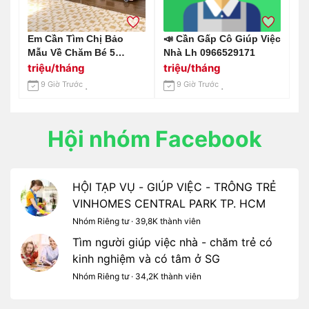
Em Cần Tìm Chị Bảo
📣 Cần Gấp Cô Giúp Việc
Mẫu Về Chăm Bé 5
Nhà Lh 0966529171
Tháng Ở Đường Nguyễn
triệu/tháng
triệu/tháng
Văn Chiêu , Gò Vấp
9 Giờ Trước
9 Giờ Trước
Hội nhóm Facebook
HỘI TẠP VỤ - GIÚP VIỆC - TRÔNG TRẺ
VINHOMES CENTRAL PARK TP. HCM
Nhóm Riêng tư · 39,8K thành viên
Tìm người giúp việc nhà - chăm trẻ có
kinh nghiệm và có tâm ở SG
Nhóm Riêng tư · 34,2K thành viên