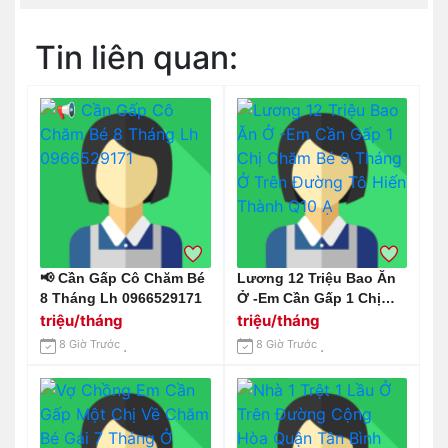
Tin liên quan:
📢 Cần Gấp Cô Chăm Bé
Lương 12 Triệu Bao Ăn
8 Tháng Lh 0966529171
Ở -Em Cần Gấp 1 Chị
Chăm Bé 9 Tháng Ở
triệu/tháng
triệu/tháng
Trên Đường Tô Hiến
8 Giờ Trước
8 Giờ Trước
Thành Q10 Ạ