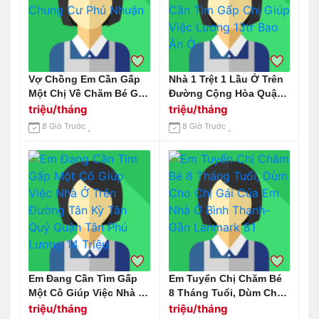
Vợ Chồng Em Cần Gấp
Nhà 1 Trệt 1 Lầu Ở Trên
Một Chị Về Chăm Bé Gái
Đường Cộng Hòa Quận
7 Tháng Ở Chung Cư
Tân Bình Cần Tìm Gấp
triệu/tháng
triệu/tháng
Phú Nhuận
Chị Giúp Việc Lương
8 Giờ Trước
8 Giờ Trước
13tr Bao Ăn Ở
Em Đang Cần Tìm Gấp
Em Tuyển Chị Chăm Bé
Một Cô Giúp Việc Nhà Ở
8 Tháng Tuổi, Dùm Cho
Trên Đường Tân Kỳ Tân
Chị Gái Của Em Nhà Ở
triệu/tháng
triệu/tháng