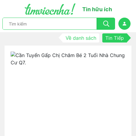
Tin hữu ích
Về danh sách
Tin Tiếp