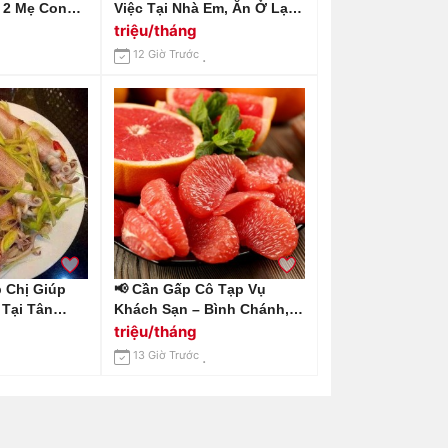
ó 2 Mẹ Con
Việc Tại Nhà Em, Ăn Ở Lại
Giúp Việc
Nhà Em Ở Chung Cư
triệu/tháng
 Tấn Phát
Estella Heights Q2 Lương
12 Giờ Trước
12 Triệu Bao
Em Gửi 13 Triệu
 Chị Giúp
📢 Cần Gấp Cô Tạp Vụ
 Tại Tân
Khách Sạn – Bình Chánh,
12 Triệu /
Long An 📢 Gọi Em
triệu/tháng
0966529171
13 Giờ Trước