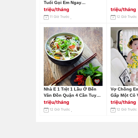
Tuổi Gọi Em Ngay
0966529171
triệu/tháng
triệu/tháng
11 Giờ Trước
12 Giờ Trước
Nhà E 1 Trệt 1 Lầu Ở Bến
Vợ Chồng E
Vân Đồn Quận 4 Cần Tuyển
Gấp Một Cô 
Chị Giúp Việc Lương 14tr Ạ
Tháng Tuổi, 
triệu/tháng
triệu/tháng
Đường Tân 
12 Giờ Trước
12 Giờ Trước
Vấp.