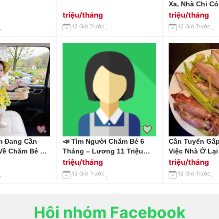
Xa, Nhà Chỉ C
Cần Gấp 1 Chị 
triệu/tháng
triệu/tháng
Nhà Tại Huỳnh
12 Giờ Trước
12 Giờ Trước
Quận 7 Lương 
Ăn Ở.
m Đang Cần
📣 Tìm Người Chăm Bé 6
Cần Tuyển Gấp
Về Chăm Bé 4
Tháng – Lương 11 Triệu
Việc Nhà Ở Lại
Làm Ở Lại Tại
Khởi Điểm Địa Chỉ: Biên
Bình Lương 10-
triệu/tháng
triệu/tháng
Sơn, Quận Gò
Hoà – Đồng Nai.
Tháng
12 Giờ Trước
12 Giờ Trước
Hội nhóm Facebook