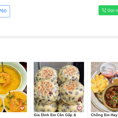
Gọi 
760
Gia Dình Em Cần Gấp Ạ
Chồng Em Hay 