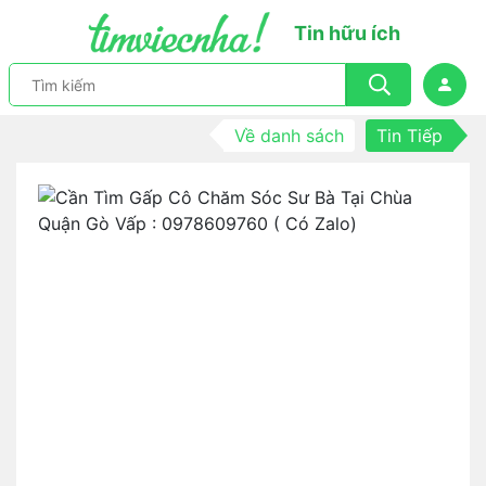
Tin hữu ích
Về danh sách
Tin Tiếp