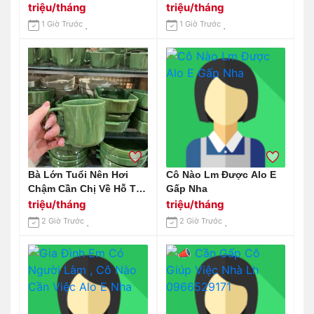
Gấp Chị Giúp Việc Nhà
Giúp Việc Bao Ăn Ở Lại
triệu/tháng
triệu/tháng
Lương 12 Triệu
Được ,lương Tháng 12
1 Giờ Trước
1 Giờ Trước
Triệu.
Bà Lớn Tuổi Nên Hơi
Cô Nào Lm Được Alo E
Chậm Cần Chị Về Hỗ Trợ
Gấp Nha
Bà
triệu/tháng
triệu/tháng
2 Giờ Trước
2 Giờ Trước