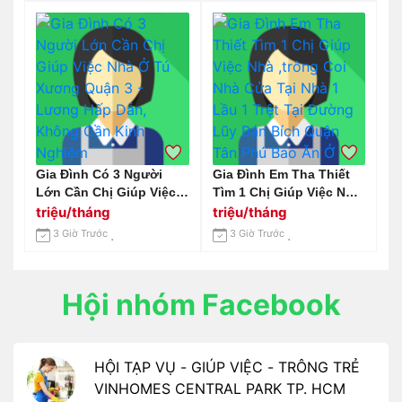
Gia Đình Có 3 Người
Gia Đình Em Tha Thiết
Lớn Cần Chị Giúp Việc
Tìm 1 Chị Giúp Việc Nhà
Nhà Ở Tú Xương Quận 3
,trông Coi Nhà Cửa Tại
triệu/tháng
triệu/tháng
- Lương Hấp Dẫn,
Nhà 1 Lầu 1 Trệt Tại
3 Giờ Trước
3 Giờ Trước
Không Cần Kinh Nghiệm
Đường Lũy Bán Bích
Quận Tân Phú Bao Ăn Ở
Hội nhóm Facebook
HỘI TẠP VỤ - GIÚP VIỆC - TRÔNG TRẺ
VINHOMES CENTRAL PARK TP. HCM