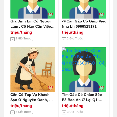
Gia Đình Em Có Người
📣 Cần Gấp Cô Giúp Việc
Làm , Cô Nào Cần Việc
Nhà Lh 0966529171
Alo E Nha
triệu/tháng
triệu/tháng
2 Giờ Trước
2 Giờ Trước
Cần Cô Tạp Vụ Khách
Tìm Gấp Cô Chăm Sóc
Sạn Ở Nguyễn Oanh, Gò
Bà Bao Ăn Ở Lại Q1:
Vấp
0978609760 ( Có Zalo)
triệu/tháng
triệu/tháng
2 Giờ Trước
3 Giờ Trước