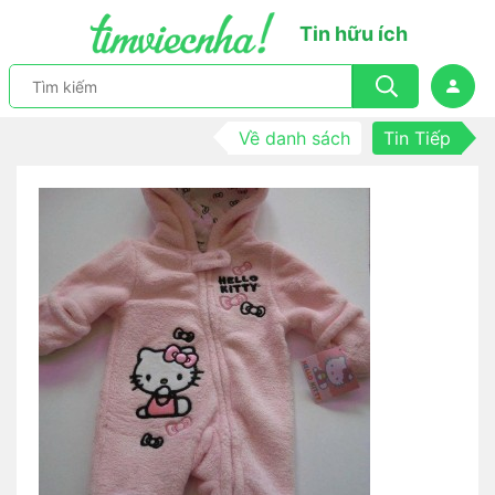
Tin hữu ích
Về danh sách
Tin Tiếp