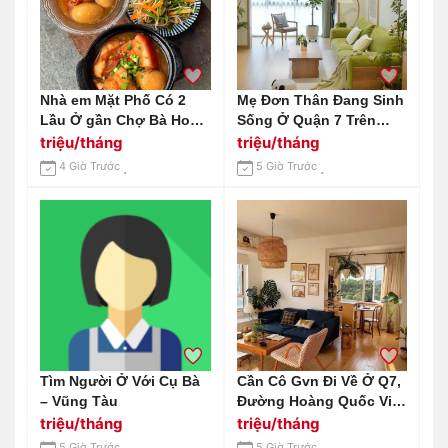
Nhà em Mặt Phố Có 2
Mẹ Đơn Thân Đang Sinh
Lầu Ở gần Chợ Bà Hom-
Sống Ở Quận 7 Trên
Bình Tân. Muốn Tìm Chị
Đường Nguyễn Văn Linh
triệu/tháng
triệu/tháng
Dưới 59 Tuổi Về Làm
Cần Cô Giúp Việc Nhà
4 Giờ Trước
5 Giờ Trước
Công Việc Nhà
,nhà 2 Mẹ Con (bao Ăn
Ở Lại )
Tìm Người Ở Với Cụ Bà
Cần Cô Gvn Đi Về Ở Q7,
– Vũng Tàu
Đường Hoàng Quốc Việt
- Phường Tân Mỹ -
triệu/tháng
triệu/tháng
Lương 9tr
5 Giờ Trước
5 Giờ Trước