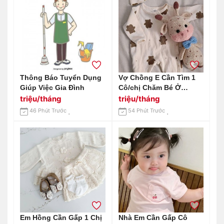
Thông Báo Tuyển Dụng
Vợ Chồng E Cần Tìm 1
Giúp Việc Gia Đình
Cô/chị Chăm Bé Ở
Chung Cư Quân Đội
triệu/tháng
triệu/tháng
Quận Gò Vấp Lương 13
46 Phút Trước
54 Phút Trước
Triệu Ạ
Em Hồng Cần Gấp 1 Chị
Nhà Em Cần Gấp Cô