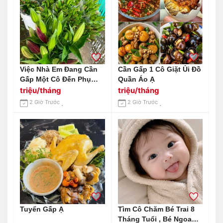
Việc Nhà Em Đang Cần
Cần Gấp 1 Cô Giặt Ủi Đồ
Gấp Một Cô Đến Phụ
Quần Áo Ạ
Giúp Việc Nhà Cửa 1 Tay
triệu/tháng
triệu/tháng
Tại Khu Vực Gần Nhà
2 Giờ Trước
2 Giờ Trước
Thờ Tân Hương, Quận
Tân Phú.
Tuyển Gấp Ạ
Tìm Cô Chăm Bé Trai 8
Tháng Tuổi , Bé Ngoan