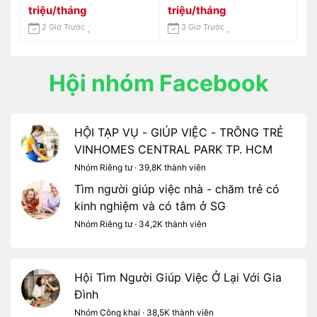
Và Ít Quấy Khóc Ở Quận
triệu/tháng
triệu/tháng
7
2 Giờ Trước
3 Giờ Trước
Hội nhóm Facebook
HỘI TẠP VỤ - GIÚP VIỆC - TRÔNG TRẺ
VINHOMES CENTRAL PARK TP. HCM
Nhóm Riêng tư · 39,8K thành viên
Tìm người giúp việc nhà - chăm trẻ có
kinh nghiệm và có tâm ở SG
Nhóm Riêng tư · 34,2K thành viên
Hội Tìm Người Giúp Việc Ở Lại Với Gia
Đình
Nhóm Công khai · 38,5K thành viên