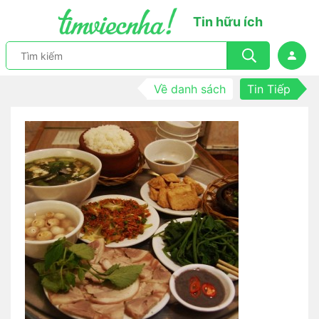
Tin hữu ích
Về danh sách
Tin Tiếp