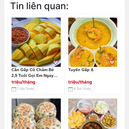
Tin liên quan:
Cần Gấp Cô Chăm Bé
Tuyển Gấp Ạ
2,5 Tuổi Gọi Em Ngay
0966529171
triệu/tháng
triệu/tháng
7 Giờ Trước
8 Giờ Trước