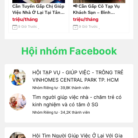
Cần Tuyển Gấp Chị Giúp
📢 Cần Gấp Cô Tạp Vụ
Việc Nhà Ở Lại Tại Tân
Khách Sạn – Bình
Bình Lương 10-12 Triệu /
Chánh, Long An 📢 Gọi
triệu/tháng
triệu/tháng
Tháng
Em 0966529171
9 Giờ Trước
9 Giờ Trước
Hội nhóm Facebook
HỘI TẠP VỤ - GIÚP VIỆC - TRÔNG TRẺ
VINHOMES CENTRAL PARK TP. HCM
Nhóm Riêng tư · 39,8K thành viên
Tìm người giúp việc nhà - chăm trẻ có
kinh nghiệm và có tâm ở SG
Nhóm Riêng tư · 34,2K thành viên
Hội Tìm Người Giúp Việc Ở Lại Với Gia