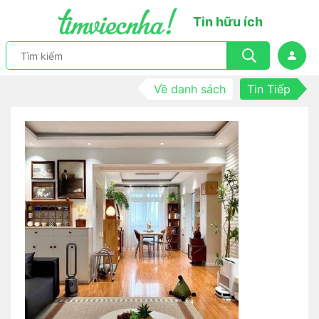
Tin hữu ích
Về danh sách
Tin Tiếp