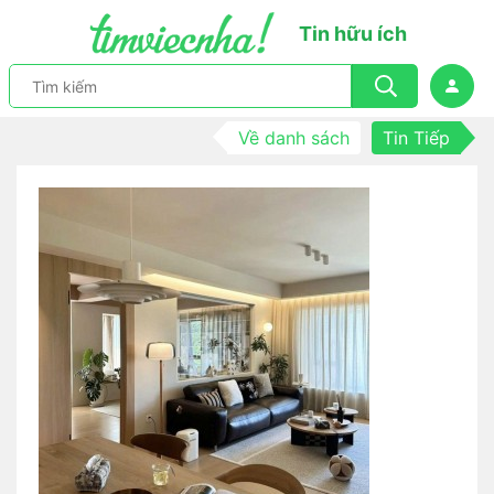
Tin hữu ích
Về danh sách
Tin Tiếp