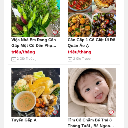
Việc Nhà Em Đang Cần
Cần Gấp 1 Cô Giặt Ủi Đồ
Gấp Một Cô Đến Phụ
Quần Áo Ạ
Giúp Việc Nhà Cửa 1 Tay
triệu/tháng
triệu/tháng
Tại Khu Vực Gần Nhà
2 Giờ Trước
2 Giờ Trước
Thờ Tân Hương, Quận
Tân Phú.
Tuyển Gấp Ạ
Tìm Cô Chăm Bé Trai 8
Tháng Tuổi , Bé Ngoan