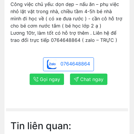
Công việc chủ yếu: dọn dẹp – nấu ăn – phụ việc
nhỏ lặt vặt trong nhà, chiều tầm 4-5h bé nhà
mình đi học về ( có xe đưa rước ) - cần cô hỗ trợ
cho bé cơm nước tắm ( bé học lớp 2 ạ )
Lương 10tr, làm tốt có hỗ trợ thêm . Liên hệ để
trao đổi trực tiếp 0764648864 ( zalo – TRỰC )
0764648864
Gọi ngay
Chat ngay
Tin liên quan: