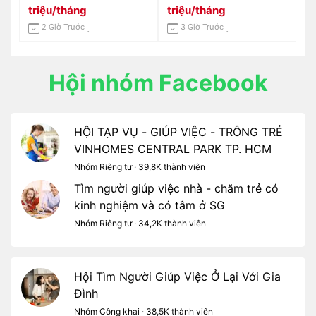
Và Ít Quấy Khóc Ở Quận
triệu/tháng
triệu/tháng
7
2 Giờ Trước
3 Giờ Trước
Hội nhóm Facebook
HỘI TẠP VỤ - GIÚP VIỆC - TRÔNG TRẺ
VINHOMES CENTRAL PARK TP. HCM
Nhóm Riêng tư · 39,8K thành viên
Tìm người giúp việc nhà - chăm trẻ có
kinh nghiệm và có tâm ở SG
Nhóm Riêng tư · 34,2K thành viên
Hội Tìm Người Giúp Việc Ở Lại Với Gia
Đình
Nhóm Công khai · 38,5K thành viên