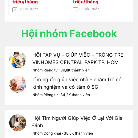
Bình Lương 10-12 Triệu /
Chánh, Long An 📢 Gọi
triệu/tháng
triệu/tháng
Tháng
Em 0966529171
12 Giờ Trước
13 Giờ Trước
Hội nhóm Facebook
HỘI TẠP VỤ - GIÚP VIỆC - TRÔNG TRẺ
VINHOMES CENTRAL PARK TP. HCM
Nhóm Riêng tư · 39,8K thành viên
Tìm người giúp việc nhà - chăm trẻ có
kinh nghiệm và có tâm ở SG
Nhóm Riêng tư · 34,2K thành viên
Hội Tìm Người Giúp Việc Ở Lại Với Gia
Đình
Nhóm Công khai · 38,5K thành viên