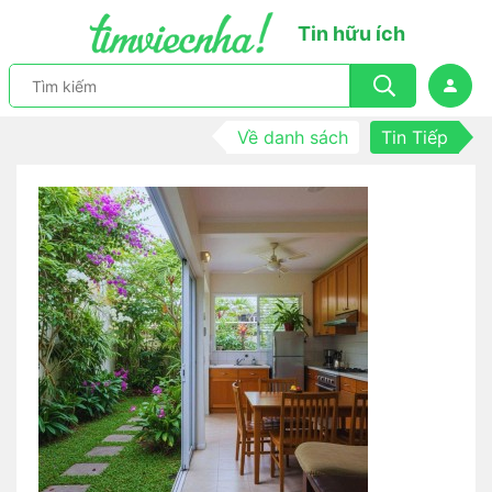
Tin hữu ích
Về danh sách
Tin Tiếp