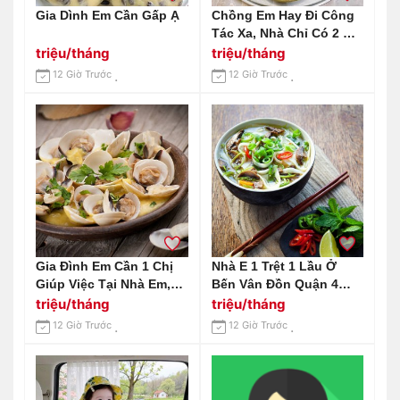
Gia Dình Em Cần Gấp Ạ
Chồng Em Hay Đi Công
Tác Xa, Nhà Chỉ Có 2 Mẹ
Con Cần Gấp 1 Chị Giúp
triệu/tháng
triệu/tháng
Việc Nhà Tại Huỳnh Tấn
12 Giờ Trước
12 Giờ Trước
Phát Quận 7 Lương 12
Triệu Bao Ăn Ở.
Gia Đình Em Cần 1 Chị
Nhà E 1 Trệt 1 Lầu Ở
Giúp Việc Tại Nhà Em,
Bến Vân Đồn Quận 4
Ăn Ở Lại Nhà Em Ở
Cần Tuyển Chị Giúp Việc
triệu/tháng
triệu/tháng
Chung Cư Estella
Lương 14tr Ạ
12 Giờ Trước
12 Giờ Trước
Heights Q2 Lương Em
Gửi 13 Triệu