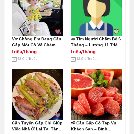
Vợ Chồng Em Đang Cần
📣 Tìm Người Chăm Bé 6
Gấp Một Cô Về Chăm Bé
Tháng – Lương 11 Triệu
4 Tháng Tuổi, Làm Ở Lại
Khởi Điểm Địa Chỉ: Biên
triệu/tháng
triệu/tháng
Tại Đường Tân Sơn,
Hoà – Đồng Nai.
12 Giờ Trước
12 Giờ Trước
Quận Gò Vấp.
Cần Tuyển Gấp Chị Giúp
📢 Cần Gấp Cô Tạp Vụ
Việc Nhà Ở Lại Tại Tân
Khách Sạn – Bình