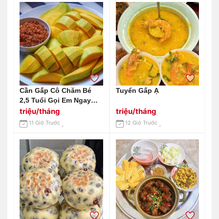
Cần Gấp Cô Chăm Bé
Tuyển Gấp Ạ
2,5 Tuổi Gọi Em Ngay
0966529171
triệu/tháng
triệu/tháng
11 Giờ Trước
12 Giờ Trước