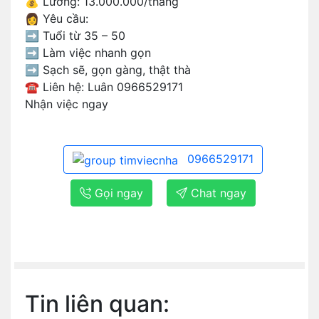
💰 Lương: 13.000.000/tháng
👩 Yêu cầu:
➡️ Tuổi từ 35 – 50
➡️ Làm việc nhanh gọn
➡️ Sạch sẽ, gọn gàng, thật thà
☎ Liên hệ: Luân 0966529171
Nhận việc ngay
0966529171
Gọi ngay
Chat ngay
Tin liên quan: