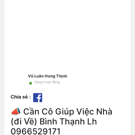
Vũ Luân Hưng Thịnh
•
Đang hoạt động
Chia sẻ :
📣 Cần Cô Giúp Việc Nhà
(đi Về) Bình Thạnh Lh
0966529171