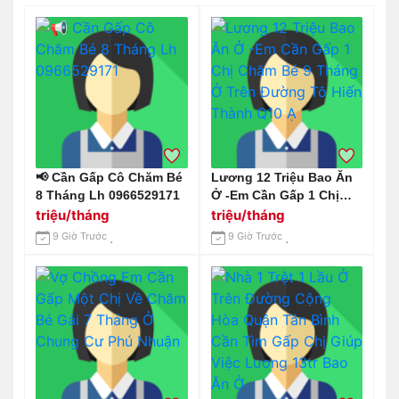
📢 Cần Gấp Cô Chăm Bé
Lương 12 Triệu Bao Ăn
8 Tháng Lh 0966529171
Ở -Em Cần Gấp 1 Chị
Chăm Bé 9 Tháng Ở
triệu/tháng
triệu/tháng
Trên Đường Tô Hiến
9 Giờ Trước
9 Giờ Trước
Thành Q10 Ạ