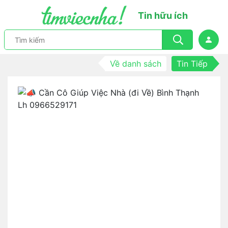
Tin hữu ích
Về danh sách
Tin Tiếp