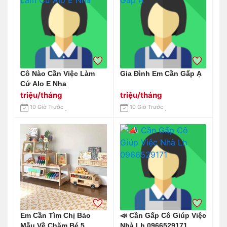
Cô Nào Cần Việc Làm
Gia Đình Em Cần Gấp Ạ
Cứ Alo E Nha
triệu/tháng
triệu/tháng
10 Giờ Trước
10 Giờ Trước
Em Cần Tìm Chị Bảo
📣 Cần Gấp Cô Giúp Việc
Mẫu Về Chăm Bé 5
Nhà Lh 0966529171