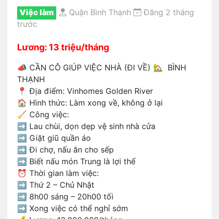
Việc làm
Quận Bình Thạnh
Đăng 2 tháng
trước
Lương: 13 triệu/tháng
📣 CẦN CÔ GIÚP VIỆC NHÀ (ĐI VỀ) 🏡 BÌNH
THẠNH
📍 Địa điểm: Vinhomes Golden River
🏠 Hình thức: Làm xong về, không ở lại
🧹 Công việc:
➡️ Lau chùi, dọn dẹp vệ sinh nhà cửa
➡️ Giặt giũ quần áo
➡️ Đi chợ, nấu ăn cho sếp
➡️ Biết nấu món Trung là lợi thế
⏰ Thời gian làm việc:
➡️ Thứ 2 – Chủ Nhật
➡️ 8h00 sáng – 20h00 tối
➡️ Xong việc có thể nghỉ sớm