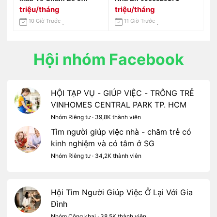
Tháng Ở Đường Nguyễn
triệu/tháng
triệu/tháng
Văn Chiêu , Gò Vấp
10 Giờ Trước
11 Giờ Trước
Hội nhóm Facebook
HỘI TẠP VỤ - GIÚP VIỆC - TRÔNG TRẺ
VINHOMES CENTRAL PARK TP. HCM
Nhóm Riêng tư · 39,8K thành viên
Tìm người giúp việc nhà - chăm trẻ có
kinh nghiệm và có tâm ở SG
Nhóm Riêng tư · 34,2K thành viên
Hội Tìm Người Giúp Việc Ở Lại Với Gia
Đình
Nhóm Công khai · 38,5K thành viên