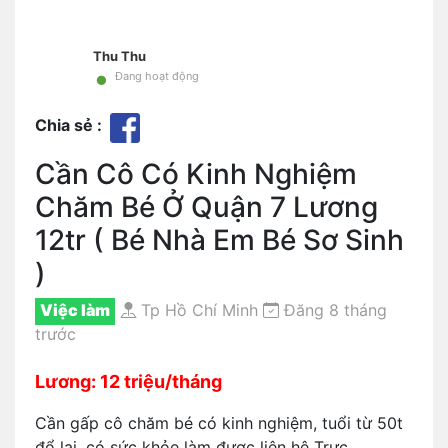
Thu Thu
•
Đang hoạt động
Chia sẻ :
Cần Cô Có Kinh Nghiệm
Chăm Bé Ở Quận 7 Lương
12tr ( Bé Nhà Em Bé Sơ Sinh
)
Việc làm
Tp Hồ Chí Minh
Đăng 8 tháng
trước
Lương: 12 triệu/tháng
Cần gấp cô chăm bé có kinh nghiệm, tuổi từ 50t
đổ lại, có sức khỏe làm được liên hệ Trực