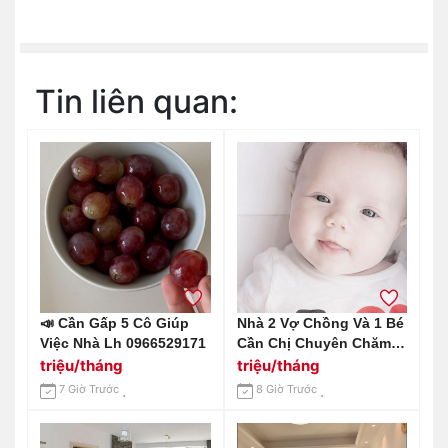
Tin liên quan:
📣 Cần Gấp 5 Cô Giúp
Nhà 2 Vợ Chồng Và 1 Bé
Việc Nhà Lh 0966529171
Cần Chị Chuyên Chăm
Bé Trên Đường An
triệu/tháng
triệu/tháng
Dương Vương Q6
7 Giờ Trước
8 Giờ Trước
Lương Cao Đây Ạ.