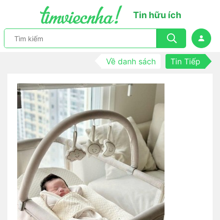
Tin hữu ích
Về danh sách
Tin Tiếp