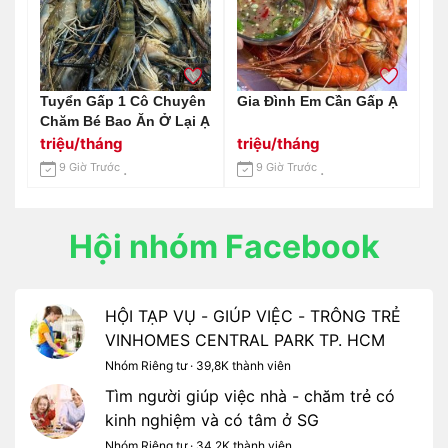
Tuyển Gấp 1 Cô Chuyên
Gia Đình Em Cần Gấp Ạ
Chăm Bé Bao Ăn Ở Lại Ạ
triệu/tháng
triệu/tháng
9 Giờ Trước
9 Giờ Trước
Hội nhóm Facebook
HỘI TẠP VỤ - GIÚP VIỆC - TRÔNG TRẺ
VINHOMES CENTRAL PARK TP. HCM
Nhóm Riêng tư · 39,8K thành viên
Tìm người giúp việc nhà - chăm trẻ có
kinh nghiệm và có tâm ở SG
Nhóm Riêng tư · 34,2K thành viên