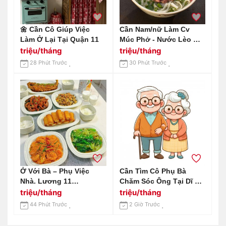
🌼 Cần Cô Giúp Việc
Cần Nam/nữ Làm Cv
Làm Ở Lại Tại Quận 11
Múc Phở - Nước Lèo Ở
Quận 1 - Làm Ở Lại
triệu/tháng
triệu/tháng
28 Phút Trước
30 Phút Trước
Ở Với Bà – Phụ Việc
Cần Tìm Cô Phụ Bà
Nhà. Lương 11
Chăm Sóc Ông Tại Dĩ An
Triệu/tháng, Tại Dĩ An –
Bình Dương:
triệu/tháng
triệu/tháng
Bình Dương
0978609760 ( Có Zalo)
44 Phút Trước
2 Giờ Trước