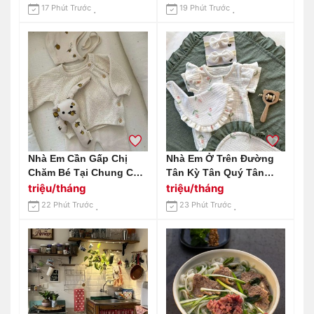
7
17 Phút Trước
19 Phút Trước
Nhà Em Cần Gấp Chị
Nhà Em Ở Trên Đường
Chăm Bé Tại Chung Cư
Tân Kỳ Tân Quý Tân
Celadon City, Quận Tân
Phú Cần Gấp 1 Chị
triệu/tháng
triệu/tháng
Phú Lương 13 Triệu
Chăm Em Bé 9 Tháng
22 Phút Trước
23 Phút Trước
(cần Người Ở Lại Bao
Ăn Ở)