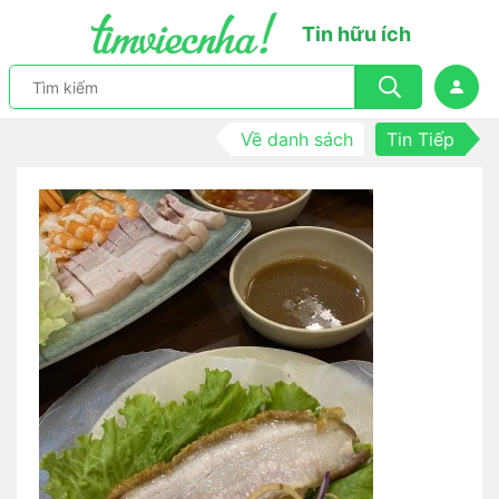
Tin hữu ích
Về danh sách
Tin Tiếp