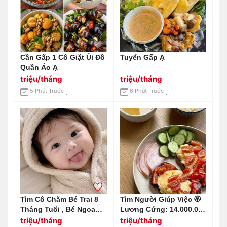
Cần Gấp 1 Cô Giặt Ủi Đồ
Tuyển Gấp Ạ
Quần Áo Ạ
triệu/tháng
triệu/tháng
5 Phút Trước
6 Phút Trước
Tìm Cô Chăm Bé Trai 8
Tìm Người Giúp Việc 🏵
Tháng Tuổi , Bé Ngoan
Lương Cứng: 14.000.000
Và Ít Quấy Khóc Ở Quận
Vnđ/tháng.
triệu/tháng
triệu/tháng