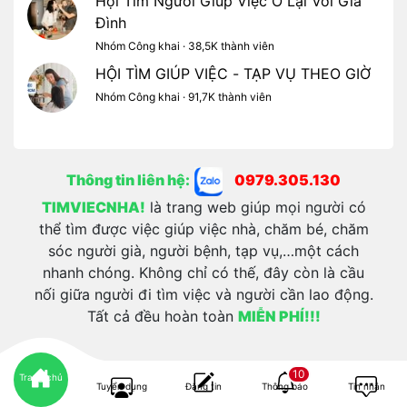
Hội Tìm Người Giúp Việc Ở Lại Với Gia
Đình
Nhóm Công khai · 38,5K thành viên
HỘI TÌM GIÚP VIỆC - TẠP VỤ THEO GIỜ
Nhóm Công khai · 91,7K thành viên
Thông tin liên hệ:
0979.305.130
TIMVIECNHA!
là trang web giúp mọi người có
thể tìm được việc giúp việc nhà, chăm bé, chăm
sóc người già, người bệnh, tạp vụ,…một cách
nhanh chóng. Không chỉ có thế, đây còn là cầu
nối giữa người đi tìm việc và người cần lao động.
Tất cả đều hoàn toàn
MIỄN PHÍ!!!
10
Trang chủ
Tuyển dụng
Đăng tin
Thông báo
Tin nhắn