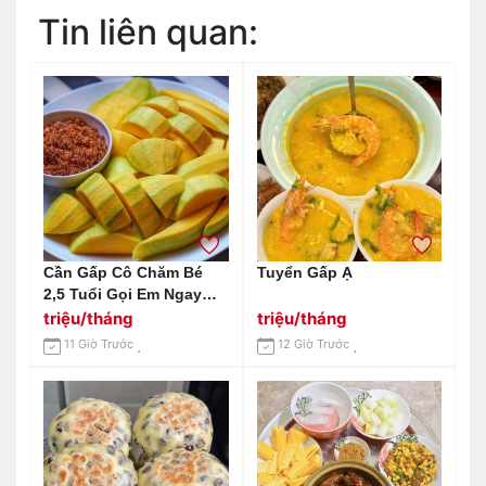
Tin liên quan:
Cần Gấp Cô Chăm Bé
Tuyển Gấp Ạ
2,5 Tuổi Gọi Em Ngay
0966529171
triệu/tháng
triệu/tháng
11 Giờ Trước
12 Giờ Trước