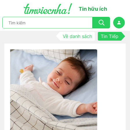
Tin hữu ích
Về danh sách
Tin Tiếp