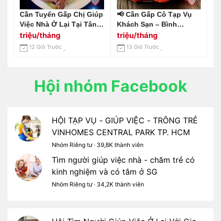
Cần Tuyển Gấp Chị Giúp
📢 Cần Gấp Cô Tạp Vụ
Việc Nhà Ở Lại Tại Tân
Khách Sạn – Bình
Bình Lương 10-12 Triệu /
Chánh, Long An 📢 Gọi
triệu/tháng
triệu/tháng
Tháng
Em 0966529171
12 Giờ Trước
13 Giờ Trước
Hội nhóm Facebook
HỘI TẠP VỤ - GIÚP VIỆC - TRÔNG TRẺ
VINHOMES CENTRAL PARK TP. HCM
Nhóm Riêng tư · 39,8K thành viên
Tìm người giúp việc nhà - chăm trẻ có
kinh nghiệm và có tâm ở SG
Nhóm Riêng tư · 34,2K thành viên