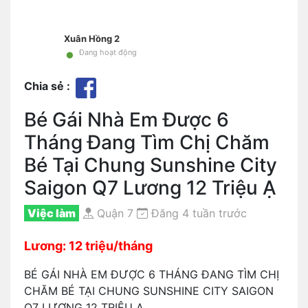
Xuân Hồng 2
•
Đang hoạt động
Chia sẻ :
Bé Gái Nhà Em Được 6
Tháng Đang Tìm Chị Chăm
Bé Tại Chung Sunshine City
Saigon Q7 Lương 12 Triệu Ạ
Việc làm
Quận 7
Đăng 4 tuần trước
Lương: 12 triệu/tháng
BÉ GÁI NHÀ EM ĐƯỢC 6 THÁNG ĐANG TÌM CHỊ
CHĂM BÉ TẠI CHUNG SUNSHINE CITY SAIGON
Q7 LƯƠNG 12 TRIỆU Ạ