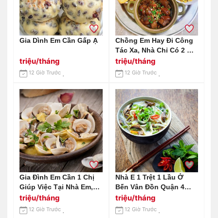
Gia Dình Em Cần Gấp Ạ
Chồng Em Hay Đi Công
Tác Xa, Nhà Chỉ Có 2 Mẹ
Con Cần Gấp 1 Chị Giúp
triệu/tháng
triệu/tháng
Việc Nhà Tại Huỳnh Tấn
12 Giờ Trước
12 Giờ Trước
Phát Quận 7 Lương 12
Triệu Bao Ăn Ở.
Gia Đình Em Cần 1 Chị
Nhà E 1 Trệt 1 Lầu Ở
Giúp Việc Tại Nhà Em,
Bến Vân Đồn Quận 4
Ăn Ở Lại Nhà Em Ở
Cần Tuyển Chị Giúp Việc
triệu/tháng
triệu/tháng
Chung Cư Estella
Lương 14tr Ạ
12 Giờ Trước
12 Giờ Trước
Heights Q2 Lương Em