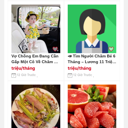
Gửi 13 Triệu
Vợ Chồng Em Đang Cần
📣 Tìm Người Chăm Bé 6
Gấp Một Cô Về Chăm Bé
Tháng – Lương 11 Triệu
4 Tháng Tuổi, Làm Ở Lại
Khởi Điểm Địa Chỉ: Biên
triệu/tháng
triệu/tháng
Tại Đường Tân Sơn,
Hoà – Đồng Nai.
12 Giờ Trước
12 Giờ Trước
Quận Gò Vấp.