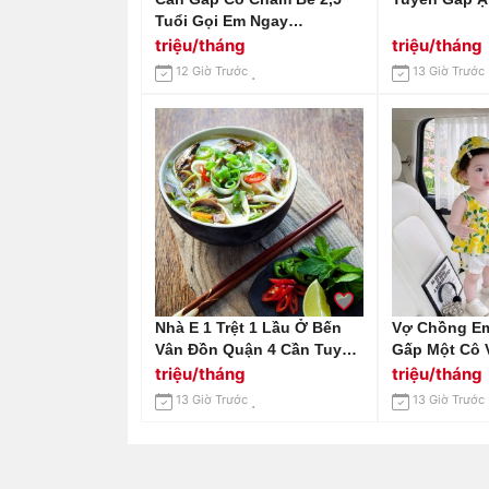
Tuổi Gọi Em Ngay
0966529171
triệu/tháng
triệu/tháng
12 Giờ Trước
13 Giờ Trước
Nhà E 1 Trệt 1 Lầu Ở Bến
Vợ Chồng E
Vân Đồn Quận 4 Cần Tuyển
Gấp Một Cô 
Chị Giúp Việc Lương 14tr Ạ
Tháng Tuổi, 
triệu/tháng
triệu/tháng
Đường Tân 
13 Giờ Trước
13 Giờ Trước
Vấp.