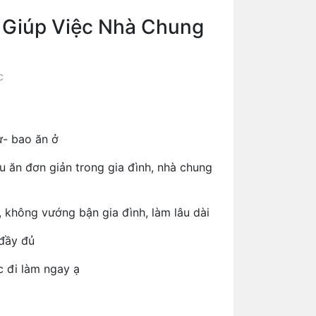
ị Giúp Việc Nhà Chung
c
cư- bao ăn ở
ấu ăn đơn giản trong gia đình, nhà chung
c, không vướng bận gia đình, làm lâu dài
 đầy đủ
c đi làm ngay ạ