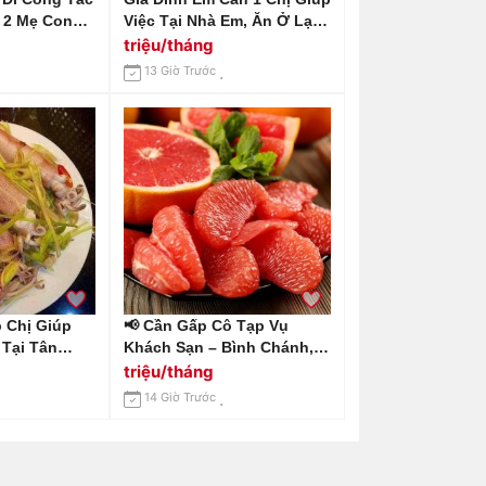
ó 2 Mẹ Con
Việc Tại Nhà Em, Ăn Ở Lại
Giúp Việc
Nhà Em Ở Chung Cư
triệu/tháng
 Tấn Phát
Estella Heights Q2 Lương
13 Giờ Trước
12 Triệu Bao
Em Gửi 13 Triệu
 Chị Giúp
📢 Cần Gấp Cô Tạp Vụ
 Tại Tân
Khách Sạn – Bình Chánh,
12 Triệu /
Long An 📢 Gọi Em
triệu/tháng
0966529171
14 Giờ Trước