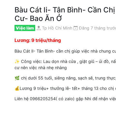
Bàu Cát Ii- Tân Bình- Cần Ch
Cư- Bao Ăn Ở
Việc làm
Tp Hồ Chí Minh
Đăng 7 tháng trướ
Lương: 9 triệu/tháng
Bàu Cát II- Tân Bình- cần chị giúp việc nhà chung 
✨ Công việc: Lau dọn nhà cửa , giặt giũ – ủi đồ, n
cư nên việc nhà nhẹ nhàng
🌿 chị dưới 55 tuổi, siêng năng, sạch sẽ, trung thự
💰Lương 9 triệu+ thưởng lễ- tết+ tháng 13 cho chị
Liên hệ 0966205254( có zalo) gặp Nhi để nhận việ