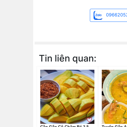
0966205
Tin liên quan:
Cần Gấp Cô Chăm Bé 2,5
Tuyển Gấp Ạ