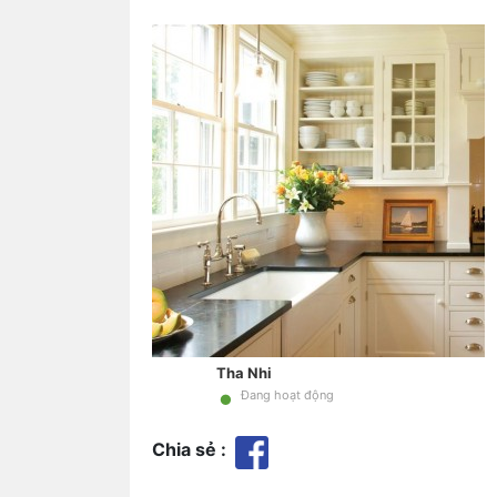
Tha Nhi
•
Đang hoạt động
Chia sẻ :