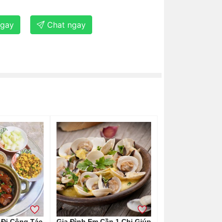
ngay
Chat ngay
Đi Công Tác
Gia Đình Em Cần 1 Chị Giúp