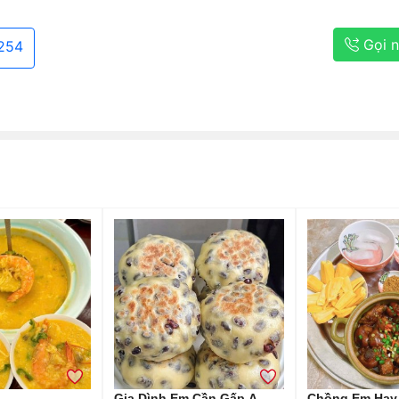
Gọi 
254
Gia Dình Em Cần Gấp Ạ
Chồng Em Hay 