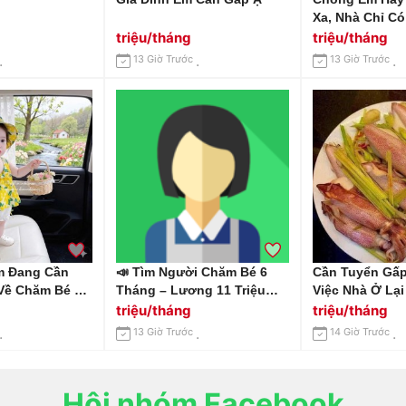
Xa, Nhà Chỉ C
Cần Gấp 1 Chị 
triệu/tháng
triệu/tháng
Nhà Tại Huỳnh
13 Giờ Trước
13 Giờ Trước
Quận 7 Lương 
Ăn Ở.
m Đang Cần
📣 Tìm Người Chăm Bé 6
Cần Tuyển Gấp
Về Chăm Bé 4
Tháng – Lương 11 Triệu
Việc Nhà Ở Lại
Làm Ở Lại Tại
Khởi Điểm Địa Chỉ: Biên
Bình Lương 10-
triệu/tháng
triệu/tháng
Sơn, Quận Gò
Hoà – Đồng Nai.
Tháng
13 Giờ Trước
14 Giờ Trước
Hội nhóm Facebook