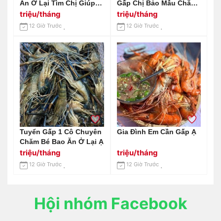
Ăn Ở Lại Tìm Chị Giúp
Gấp Chị Bảo Mẫu Chăm
Việc Quê Miền Bắc :
Sóc Bé 6 Tháng
triệu/tháng
triệu/tháng
0978609760 ( Có Zalo)
12 Giờ Trước
12 Giờ Trước
Tuyển Gấp 1 Cô Chuyên
Gia Đình Em Cần Gấp Ạ
Chăm Bé Bao Ăn Ở Lại Ạ
triệu/tháng
triệu/tháng
12 Giờ Trước
12 Giờ Trước
Hội nhóm Facebook